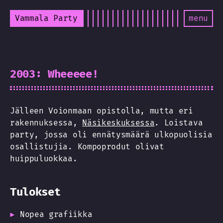
Vammala Party
menu
2003: Wheeeee!
Jälleen Voionmaan opistolla, mutta eri
rakennuksessa,
Näsikeskuksessa
. Loistava
party, jossa oli ennätysmäärä ulkopuolisia
osallistujia. Kompoprodut olivat
huippuluokkaa.
Tulokset
Nopea grafiikka