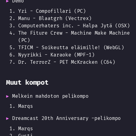
Demo
Yzi - Compofillari (PC)
Manu - Blaatgrh (Vectrex)
Computerhaters inc. - Halpa Jytä (OSX)
The Fiture Crew - Machine Make Machine
(PC)
TFICM - Soikeutta eläimille! (WebGL)
Nyyrikki - Karaoke (MPF-1)
Dr. TerrorZ - PET McKracken (C64)
Muut kompot
Melkein mahdoton pelikompo
Marqs
Dreamcast 20th Anniversary -pelikompo
Marqs
Gusti