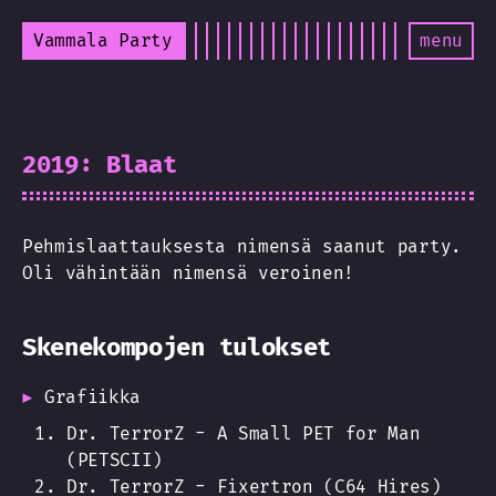
Vammala Party
menu
2019: Blaat
Pehmislaattauksesta nimensä saanut party.
Oli vähintään nimensä veroinen!
Skenekompojen tulokset
Grafiikka
Dr. TerrorZ - A Small PET for Man
(PETSCII)
Dr. TerrorZ - Fixertron (C64 Hires)