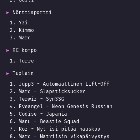
Nörttisportti
Yzi
Kimmo
Marq
RC-kompo
Turre
Tuplain
Jupp3 - Automaattinen Lift-Off
Marq - Slapsticksucker
Terwiz - Syn3SG
Eveangel - Neon Genesis Russian
Codise - Japania
Manu - Beastie Squad
Roz - Nyt isi pitää hauskaa
Marq - Matriisin vikapäivystys