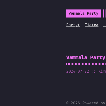
Vammala Party
Partyt
Tietoa
L
Vammala Party
2024-07-22
:: Kim
© 2026 Powered b