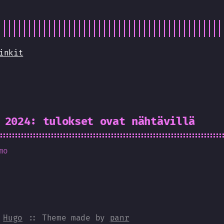
inkit
 2024: tulokset ovat nähtävillä
mo
y
Hugo
:: Theme made by
panr